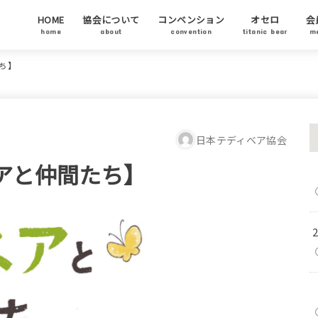
HOME
協会について
コンベンション
オセロ
会
home
about
convention
titanic bear
m
テディベア協会について
代表ご挨拶
テディベアについて
テディベア基金
チャリティーオークション
アーティストステイタス
テディベアの日について
会
協
ア
ち】
日本テディベア協会
アと仲間たち】