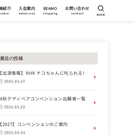
員紹介
入会案内
BEAMO
お問い合わせ
ember
admission
shopping
contact
SEARCH
員作家
賛企業・加盟企業
ーティストステイタス
最近の投稿
【出演情報】NHK チコちゃんに叱られる!
2026.06.27
26秋テディベアコンベンション出展者一覧
2026.06.22
【2027】コンベンションのご案内
2026.06.06