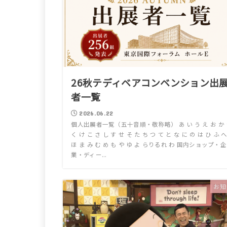
26秋テディベアコンベンション出
者一覧
2026.06.22
個人出展者一覧（五十音順・敬称略） あ い う え お か
く け こ さ し す せ そ た ち つ て と な に の は ひ ふ 
ほ ま み む め も や ゆ よ らりるれ わ 国内ショップ・企
業・ディー...
お知