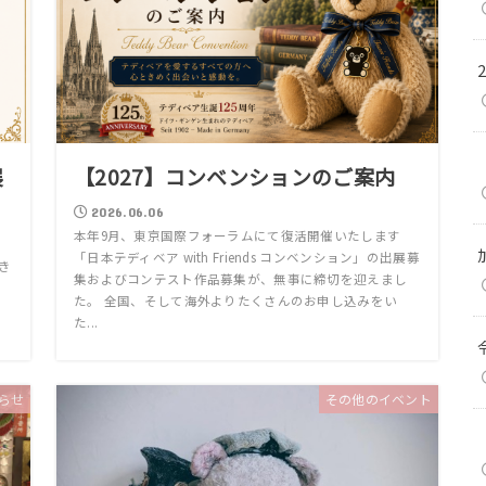
展
【2027】コンベンションのご案内
2026.06.06
本年9月、東京国際フォーラムにて復活開催いたします
「日本テディベア with Friends コンベンション」の出展募
 き
集およびコンテスト作品募集が、無事に締切を迎えまし
へ
た。 全国、そして海外よりたくさんのお申し込みをい
た...
らせ
その他のイベント