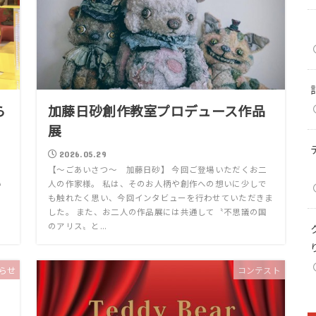
ら
加藤日砂創作教室プロデュース作品
展
2026.05.29
田
【〜ごあいさつ〜 加藤日砂】 今回ご登場いただくお二
い
人の作家様。 私は、そのお人柄や創作への想いに少しで
も触れたく思い、今回インタビューを行わせていただきま
した。 また、お二人の作品展には共通して〝不思議の国
のアリス〟と...
らせ
コンテスト