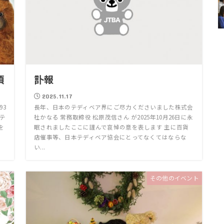
項
訃報
2025.11.17
93
長年、日本のテディベア界にご尽力くださいました株式会
テ
社かなる 常務取締役 松原茂信さん が2025年10月26日に永
を
眠されましたここに謹んで哀悼の意を表します 主に百貨
店催事等、日本テディベア協会にとってなくてはならな
い...
その他のイベント