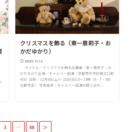
クリスマスを飾る（東一恵莉子・お
要
かだゆかり）
2025.11.13
タイトル／クリスマスを飾る出展者／東一恵莉子・お
かだゆかり会場／ギャルリー田澤（京都市中京区樋之口町
458）日程／12月6日(土)〜21日(日)10〜18時（6・7・8日
ィ
在廊予定） 写真提供：ギャルリー田澤お問い合わ...
ス
3
…
68
＞