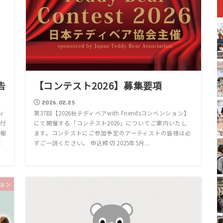
告
【コンテスト2026】募集要項
2026.02.25
ィ
第37回【2026秋テディベアwith Friendsコンベンション】
付
にて開催する「コンテスト2026」についてご案内いたし
報
ます。コンテストにご参加予定のアーティストの皆様は必
厚
ずご一読ください。 申込締切 2025年5月...
ョン