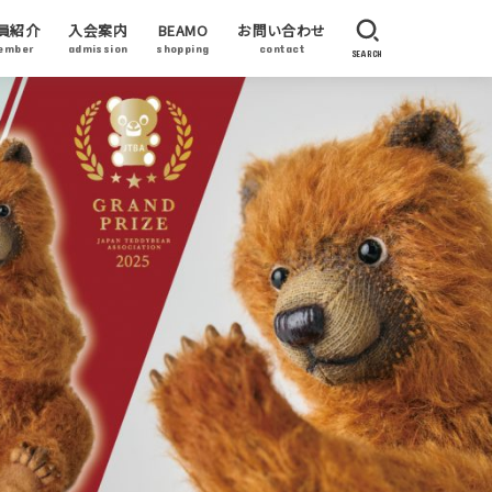
員紹介
入会案内
BEAMO
お問い合わせ
ember
admission
shopping
contact
SEARCH
員作家
賛企業・加盟企業
ーティストステイタス