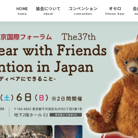
HOME
協会について
コンベンション
オセロ
会
home
about
convention
titanic bear
m
テディベア協会について
代表ご挨拶
テディベアについて
テディベア基金
チャリティーオークション
アーティストステイタス
テディベアの日について
会
協
ア