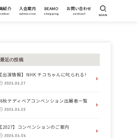
員紹介
入会案内
BEAMO
お問い合わせ
ember
admission
shopping
contact
SEARCH
員作家
賛企業・加盟企業
ーティストステイタス
最近の投稿
【出演情報】NHK チコちゃんに叱られる!
2026.06.27
26秋テディベアコンベンション出展者一覧
2026.06.22
【2027】コンベンションのご案内
2026.06.06