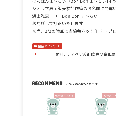
ぼんぼんま～ちぃ→Bon Bon ま～ちぃ14(水
ジオラマ展示販売参加作家のお名前に間違
浜上雅恵 → Bon Bon ま～ちぃ
お詫びして訂正いたします。
※尚、2/2の時点で当協会ネット(ＨＰ・ブ
協会のイベント
蓼科テディベア美術館 春の企画展
RECOMMEND
協会のイベント
協会のイ