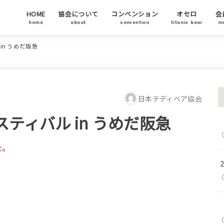
HOME
協会について
コンベンション
オセロ
会
home
about
convention
titanic bear
m
テディベア協会について
代表ご挨拶
テディベアについて
テディベア基金
チャリティーオークション
アーティストステイタス
テディベアの日について
会
協
ア
n うめだ阪急
日本テディベア協会
ティバル in うめだ阪急
た。