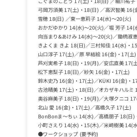
こぐまのこどう 17(土)・18(日) ／細川祐子 1
弓岡万須美 17(土)・18(日) ／高沢智美 16(金
雪穂 18(日) ／東一恵莉子 14(水)～20(火)
おかだゆかり 14(水)～20(火)／堀 芳子 14(
向当まり&あけみ 14(水)～20(火)／鋤柄淑恵 
きよくま きよ 18(日)／三村知佳 14(水)・15
山口淳子 17(土)／原 早結絵 16(金)・17(土)
芦刈実希子 18(日)・19(月)／安広直美 17(土
松下恵梨子 18(日)／紗矢 16(金)・17(土)
鈴木史乃 16(金)・17(土)／KÜKI 16(金)・1
古池晴美 17(土)・18(日)／オカザキハルミ 1
奥谷麻美子 18(日)・19(月)／大塚クニコ 17
北山 愛 16(金)・17(土)／高橋久子 17(土)
BonBonま～ちぃ 14(水)／高橋朋子 18(日)・
小町さえり 14(水)・15(木)／米崎樹美 14(水
●ワークショップ (要予約)