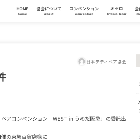
HOME
協会について
コンベンション
オセロ
会
home
about
convention
titanic bear
m
テディベア協会について
代表ご挨拶
テディベアについて
テディベア基金
チャリティーオークション
アーティストステイタス
テディベアの日について
会
協
ア
日本テディベア協会
件
ベアコンベンション WEST in うめだ阪急」の委託出
開催の東急百貨店様に