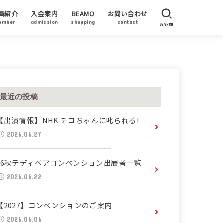
員紹介
入会案内
BEAMO
お問い合わせ
ember
admission
shopping
contact
SEARCH
員作家
賛企業・加盟企業
ーティストステイタス
最近の投稿
【出演情報】NHK チコちゃんに叱られる!
2026.06.27
26秋テディベアコンベンション出展者一覧
2026.06.22
【2027】コンベンションのご案内
2026.06.06