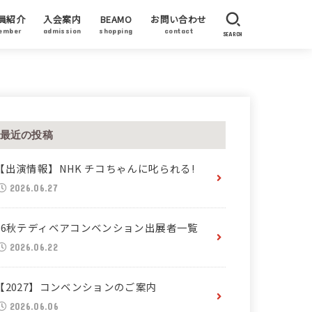
員紹介
入会案内
BEAMO
お問い合わせ
ember
admission
shopping
contact
SEARCH
員作家
賛企業・加盟企業
ーティストステイタス
最近の投稿
【出演情報】NHK チコちゃんに叱られる!
2026.06.27
26秋テディベアコンベンション出展者一覧
2026.06.22
【2027】コンベンションのご案内
2026.06.06