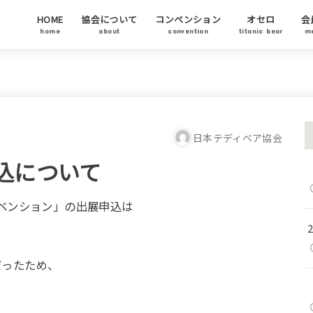
HOME
協会について
コンベンション
オセロ
会
home
about
convention
titanic bear
m
テディベア協会について
代表ご挨拶
テディベアについて
テディベア基金
チャリティーオークション
アーティストステイタス
テディベアの日について
会
協
ア
日本テディベア協会
込について
sコンベンション」の出展申込は
だったため、
。