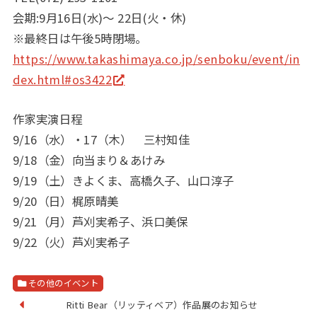
会期:9月16日(水)〜 22日(火・休)
※最終日は午後5時閉場。
https://www.takashimaya.co.jp/senboku/event/in
dex.html#os3422
作家実演日程
9/16（水）・17（木） 三村知佳
9/18（金）向当まり＆あけみ
9/19（土）きよくま、高橋久子、山口淳子
9/20（日）梶原晴美
9/21（月）芦刈実希子、浜口美保
9/22（火）芦刈実希子
その他のイベント
Ritti Bear（リッティベア）作品展のお知らせ