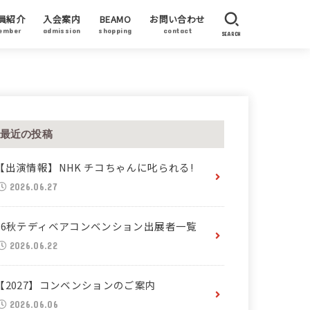
員紹介
入会案内
BEAMO
お問い合わせ
ember
admission
shopping
contact
SEARCH
員作家
賛企業・加盟企業
ーティストステイタス
最近の投稿
【出演情報】NHK チコちゃんに叱られる!
2026.06.27
26秋テディベアコンベンション出展者一覧
2026.06.22
【2027】コンベンションのご案内
2026.06.06