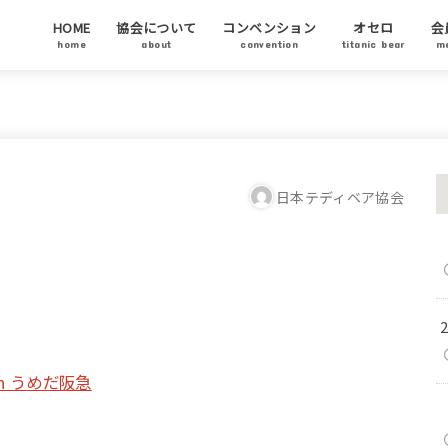
HOME
協会について
コンベンション
オセロ
会
home
about
convention
titanic bear
m
テディベア協会について
代表ご挨拶
テディベアについて
テディベア基金
チャリティーオークション
アーティストステイタス
テディベアの日について
会
協
ア
日本テディベア協会
n うめだ阪急