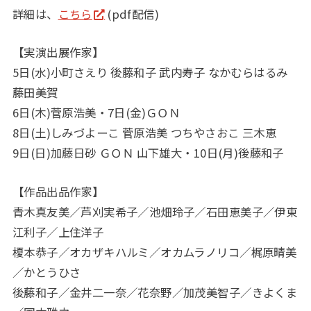
詳細は、
こちら
(pdf配信)
【実演出展作家】
5日(水)小町さえり 後藤和子 武内寿子 なかむらはるみ
藤田美賀
6日(木)菅原浩美・7日(金)ＧＯＮ
8日(土)しみづよーこ 菅原浩美 つちやさおこ 三木恵
9日(日)加藤日砂 ＧＯＮ 山下雄大・10日(月)後藤和子
【作品出品作家】
青木真友美／芦刈実希子／池畑玲子／石田恵美子／伊東
江利子／上住洋子
榎本恭子／オカザキハルミ／オカムラノリコ／梶原晴美
／かとうひさ
後藤和子／金井二一奈／花奈野／加茂美智子／きよくま