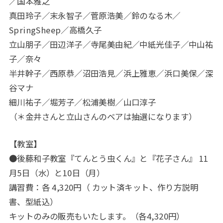
／国本雅之
真田玲子／末永智子／菅原浩美／鈴のなる木／
SpringSheep／高橋久子
立山朋子／田辺洋子／寺尾美由紀／中紙光佳子／中山祐
子／奈々
半井幹子／西原恭／沼田浩見／浜上雅恵／浜口美保／深
谷マナ
細川祐子／堀芳子／松浦美樹／山口淳子
（＊金井さんと立山さんのベアは抽選になります）
【教室】
●後藤和子教室『てんとう虫くん』と『花子さん』 11
月5日（水）と10日（月）
講習費：各 4,320円（ カット済キット、作り方説明
書、型紙込）
キットのみの販売もいたします。（各4,320円）