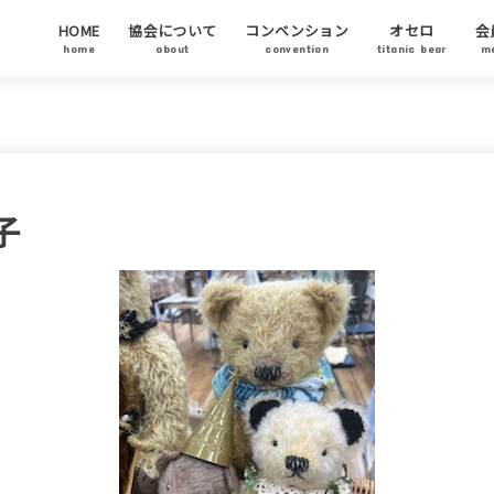
HOME
協会について
コンベンション
オセロ
会
home
about
convention
titanic bear
m
テディベア協会について
代表ご挨拶
テディベアについて
テディベア基金
チャリティーオークション
アーティストステイタス
テディベアの日について
会
協
ア
子