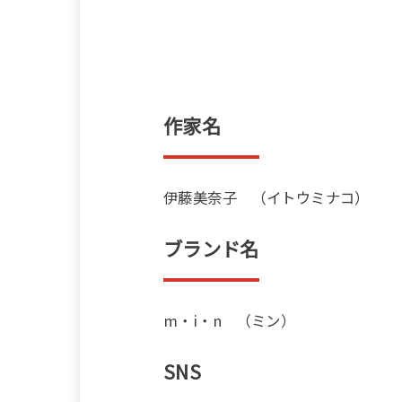
作家名
伊藤美奈子 （イトウミナコ）
ブランド名
m・i・n （ミン）
SNS