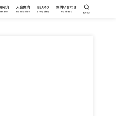
員紹介
入会案内
BEAMO
お問い合わせ
ember
admission
shopping
contact
SEARCH
員作家
賛企業・加盟企業
ーティストステイタス