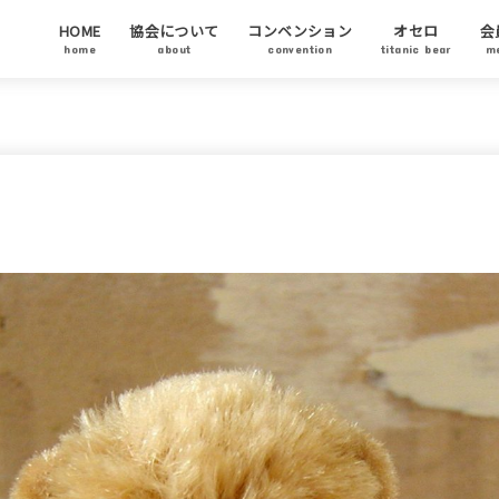
HOME
協会について
コンベンション
オセロ
会
home
about
convention
titanic bear
m
テディベア協会について
代表ご挨拶
テディベアについて
テディベア基金
チャリティーオークション
アーティストステイタス
テディベアの日について
会
協
ア