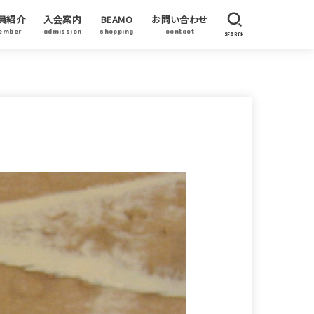
員紹介
入会案内
BEAMO
お問い合わせ
ember
admission
shopping
contact
SEARCH
員作家
賛企業・加盟企業
ーティストステイタス